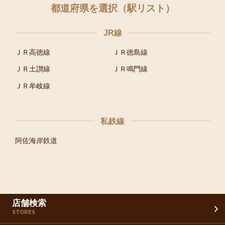
都道府県を選択（駅リスト）
JR線
ＪＲ高徳線
ＪＲ徳島線
ＪＲ土讃線
ＪＲ鳴門線
ＪＲ牟岐線
私鉄線
阿佐海岸鉄道
店舗検索
STORES