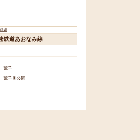
路線
速鉄道あおなみ線
荒子
荒子川公園