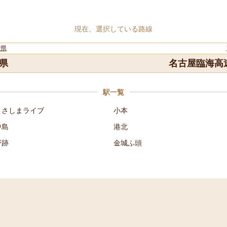
現在、選択している路線
府県
県
名古屋臨海高
駅一覧
ささしまライブ
小本
中島
港北
野跡
金城ふ頭