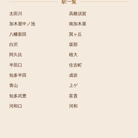
駅一覧
太田川
高横須賀
加木屋中ノ池
南加木屋
八幡新田
巽ヶ丘
白沢
坂部
阿久比
植大
半田口
住吉町
知多半田
成岩
青山
上ゲ
知多武豊
富貴
河和口
河和