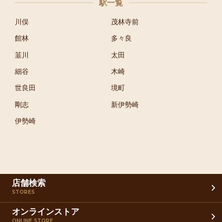
駅一覧
川俣
茂林寺前
館林
多々良
韮川
太田
細谷
木崎
世良田
境町
剛志
新伊勢崎
伊勢崎
店舗検索
STORES
オンラインストア
ONLINE STORE