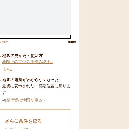
23km
30km
地図の見かた・使い方
地図上のマウス操作の説明»
凡例»
地図の場所がわからなくなった
最初に表示された、初期位置に戻りま
す
初期位置に地図が戻る»
さらに条件を絞る