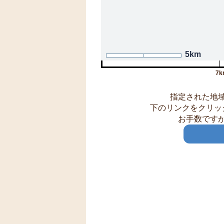
5km
7k
指定された地
下のリンクをクリッ
お手数です