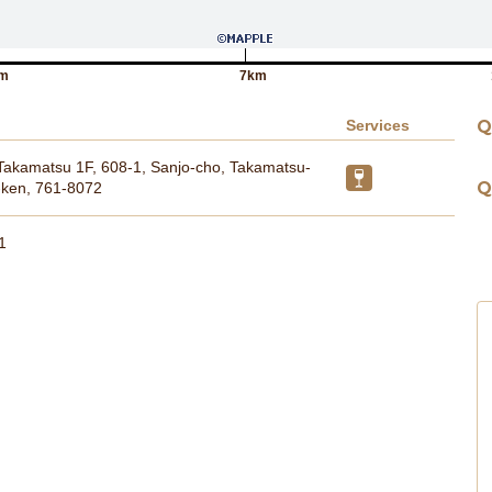
m
7km
Services
Q
akamatsu 1F, 608-1, Sanjo-cho, Takamatsu-
Q
-ken, 761-8072
1