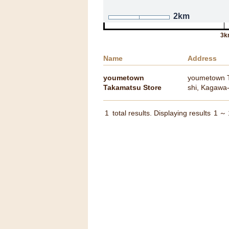
2km
3k
Name
Address
youmetown
youmetown T
Takamatsu Store
shi, Kagawa
1
total results. Displaying results
1
～