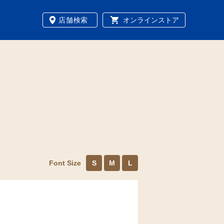
店舗検索
オンラインストア
Font Size
S
M
L