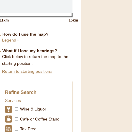
11km
15km
How do I use the map?
Legend»
What if I lose my bearings?
Click below to return the map to the
starting position.
Return to starting position»
Refine Search
Services
Wine & Liquor
Cafe or Coffee Stand
Tax Free