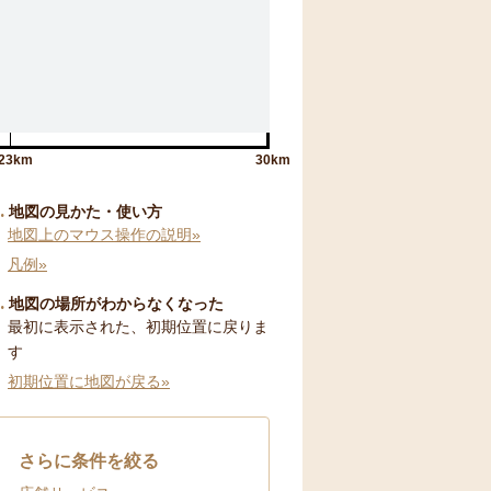
23km
30km
地図の見かた・使い方
地図上のマウス操作の説明»
凡例»
地図の場所がわからなくなった
最初に表示された、初期位置に戻りま
す
初期位置に地図が戻る»
さらに条件を絞る