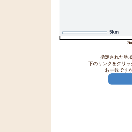
5km
7k
指定された地
下のリンクをクリッ
お手数です