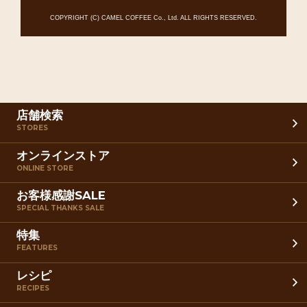
COPYRIGHT (C) CAMEL COFFEE Co., Ltd. ALL RIGHTS RESERVED.
店舗検索
STORES
オンラインストア
ONLINE STORE
お客様感謝SALE
SPECIAL THANKS SALE
特集
FEATURES
レシピ
RECIPES