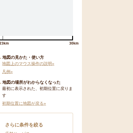
23km
30km
地図の見かた・使い方
地図上のマウス操作の説明»
凡例»
地図の場所がわからなくなった
最初に表示された、初期位置に戻りま
す
初期位置に地図が戻る»
さらに条件を絞る