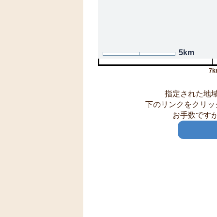
5km
7k
指定された地
下のリンクをクリッ
お手数です