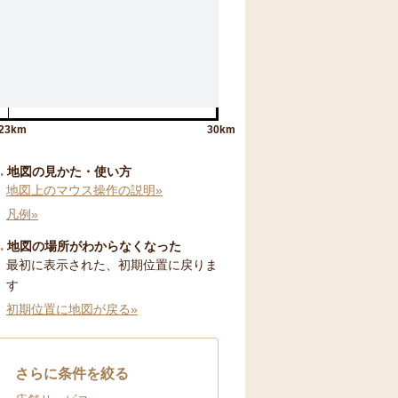
23km
30km
地図の見かた・使い方
地図上のマウス操作の説明»
凡例»
地図の場所がわからなくなった
最初に表示された、初期位置に戻りま
す
初期位置に地図が戻る»
さらに条件を絞る