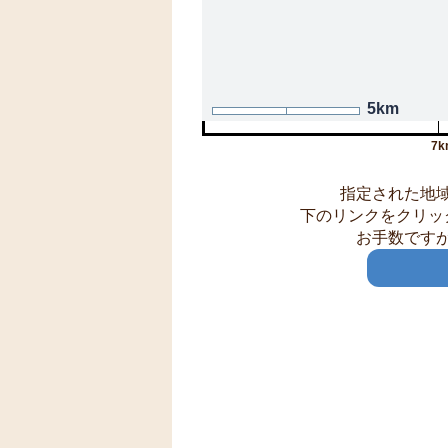
5km
7k
指定された地
下のリンクをクリッ
お手数です