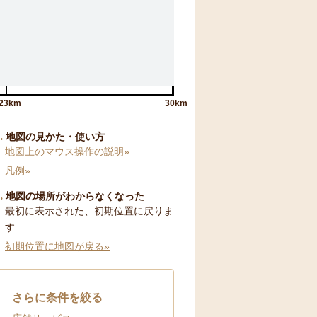
23km
30km
地図の見かた・使い方
地図上のマウス操作の説明»
凡例»
地図の場所がわからなくなった
最初に表示された、初期位置に戻りま
す
初期位置に地図が戻る»
さらに条件を絞る