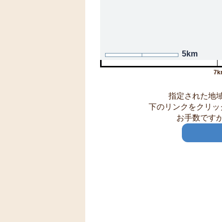
5km
7k
指定された地
下のリンクをクリッ
お手数です