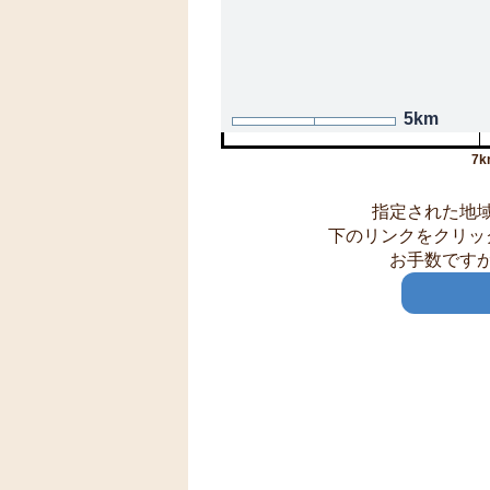
5km
7k
指定された地
下のリンクをクリッ
お手数です