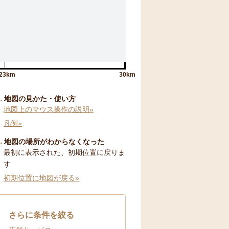
23km
30km
地図の見かた・使い方
地図上のマウス操作の説明»
凡例»
地図の場所がわからなくなった
最初に表示された、初期位置に戻りま
す
初期位置に地図が戻る»
さらに条件を絞る