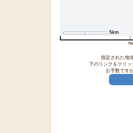
5km
7k
指定された地
下のリンクをクリッ
お手数です