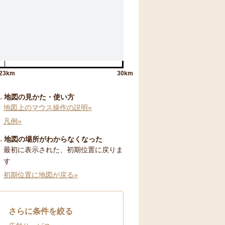
23km
30km
地図の見かた・使い方
地図上のマウス操作の説明»
凡例»
地図の場所がわからなくなった
最初に表示された、初期位置に戻りま
す
初期位置に地図が戻る»
さらに条件を絞る