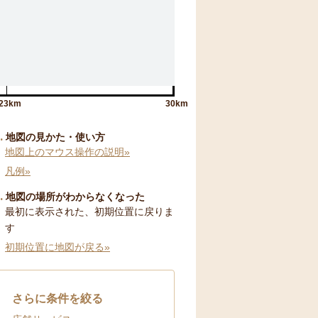
23km
30km
地図の見かた・使い方
地図上のマウス操作の説明»
凡例»
地図の場所がわからなくなった
最初に表示された、初期位置に戻りま
す
初期位置に地図が戻る»
さらに条件を絞る