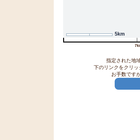
5km
7k
指定された地
下のリンクをクリッ
お手数です