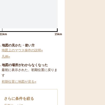
11km
15km
地図の見かた・使い方
地図上のマウス操作の説明»
凡例»
地図の場所がわからなくなった
最初に表示された、初期位置に戻りま
す
初期位置に地図が戻る»
さらに条件を絞る