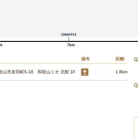
m
7km
備考
距離
Q
山市友田町5-18 和歌山ミオ 北館 1F
1.8km
Q