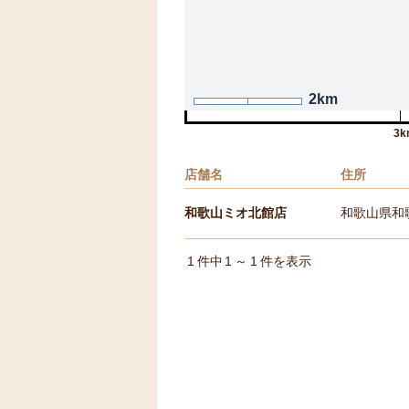
2km
3k
店舗名
住所
和歌山ミオ北館店
和歌山県和歌
1
件中
1
～
1
件を表示