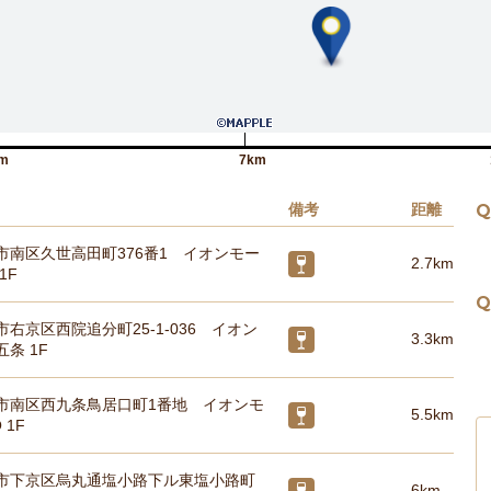
m
7km
備考
距離
Q
市南区久世高田町376番1 イオンモー
2.7km
1F
Q
右京区西院追分町25-1-036 イオン
3.3km
条 1F
市南区西九条鳥居口町1番地 イオンモ
5.5km
 1F
市下京区烏丸通塩小路下ル東塩小路町
6km