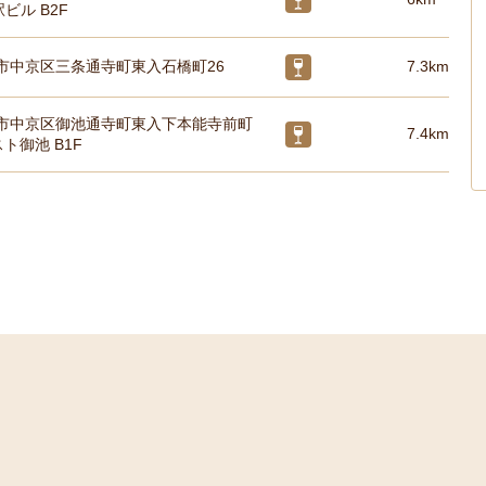
ビル B2F
市中京区三条通寺町東入石橋町26
7.3km
市中京区御池通寺町東入下本能寺前町
7.4km
スト御池 B1F