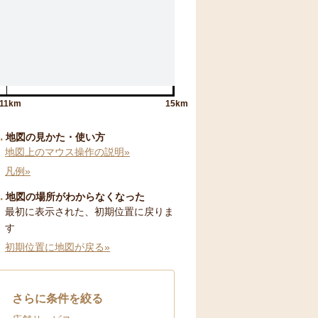
11km
15km
地図の見かた・使い方
地図上のマウス操作の説明»
凡例»
地図の場所がわからなくなった
最初に表示された、初期位置に戻りま
す
初期位置に地図が戻る»
さらに条件を絞る