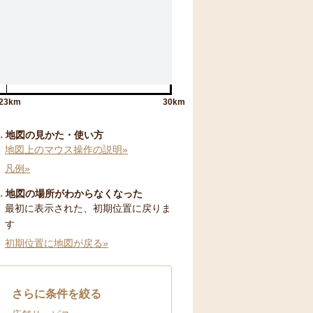
23km
30km
地図の見かた・使い方
地図上のマウス操作の説明»
凡例»
地図の場所がわからなくなった
最初に表示された、初期位置に戻りま
す
初期位置に地図が戻る»
さらに条件を絞る