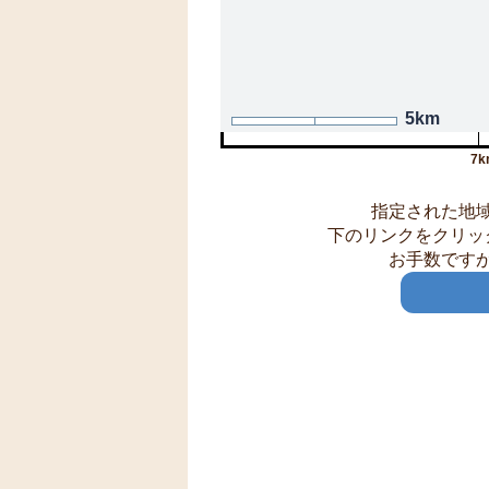
5km
7k
指定された地
下のリンクをクリッ
お手数です