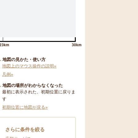
23km
30km
地図の見かた・使い方
地図上のマウス操作の説明»
凡例»
地図の場所がわからなくなった
最初に表示された、初期位置に戻りま
す
初期位置に地図が戻る»
さらに条件を絞る