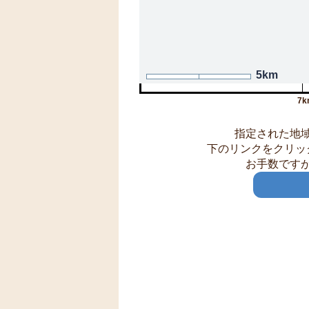
5km
7k
指定された地
下のリンクをクリッ
お手数です