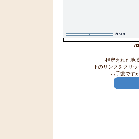
5km
7k
指定された地
下のリンクをクリッ
お手数です