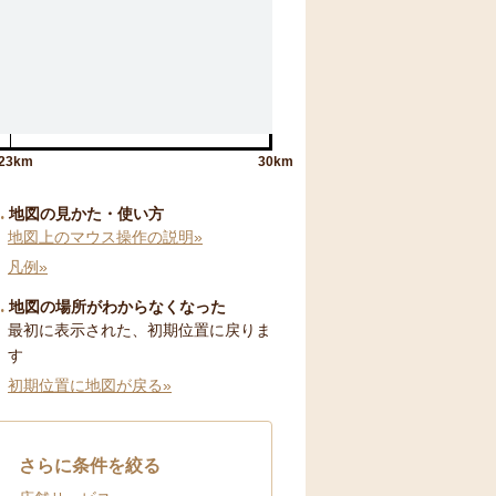
23km
30km
地図の見かた・使い方
地図上のマウス操作の説明»
凡例»
地図の場所がわからなくなった
最初に表示された、初期位置に戻りま
す
初期位置に地図が戻る»
さらに条件を絞る