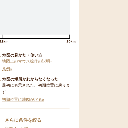
23km
30km
地図の見かた・使い方
地図上のマウス操作の説明»
凡例»
地図の場所がわからなくなった
最初に表示された、初期位置に戻りま
す
初期位置に地図が戻る»
さらに条件を絞る