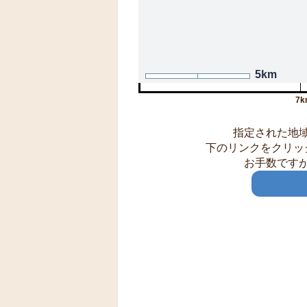
5km
7k
指定された地
下のリンクをクリッ
お手数です