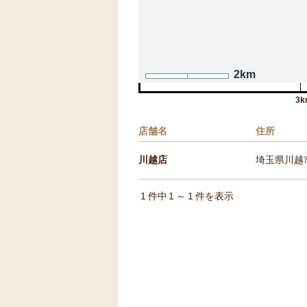
2km
3k
店舗名
住所
川越店
埼玉県川越市
1
件中
1
～
1
件を表示