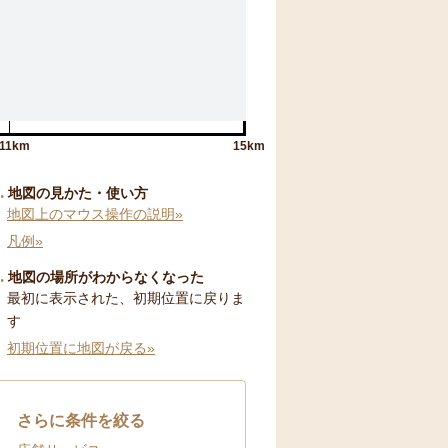
11km
15km
地図の見かた・使い方
地図上のマウス操作の説明»
凡例»
地図の場所がわからなくなった
最初に表示された、初期位置に戻りま
す
初期位置に地図が戻る»
さらに条件を絞る