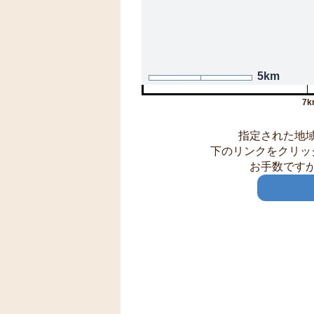
5km
7k
指定された地
下のリンクをクリッ
お手数です