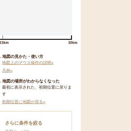
23km
30km
地図の見かた・使い方
地図上のマウス操作の説明»
凡例»
地図の場所がわからなくなった
最初に表示された、初期位置に戻りま
す
初期位置に地図が戻る»
さらに条件を絞る