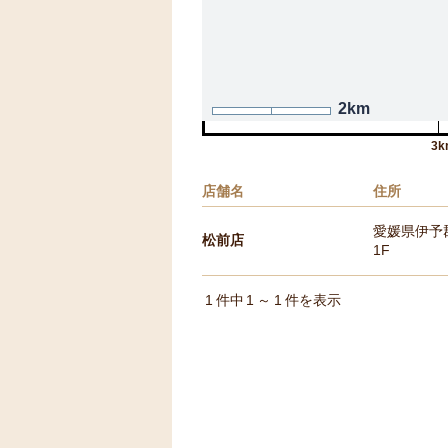
2km
3k
店舗名
住所
愛媛県伊予郡
松前店
1F
1
件中
1
～
1
件を表示