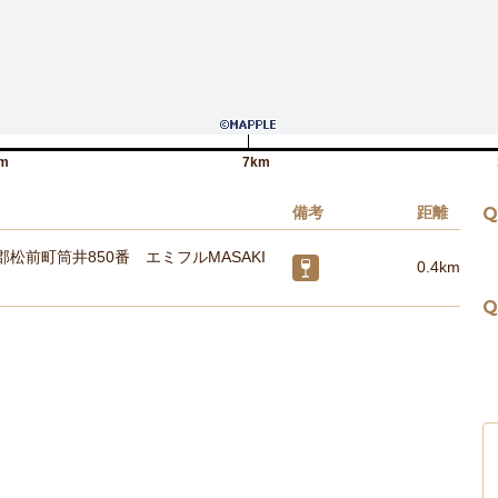
m
7km
備考
距離
Q
松前町筒井850番 エミフルMASAKI
0.4km
Q