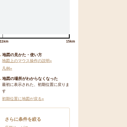
11km
15km
地図の見かた・使い方
地図上のマウス操作の説明»
凡例»
地図の場所がわからなくなった
最初に表示された、初期位置に戻りま
す
初期位置に地図が戻る»
さらに条件を絞る