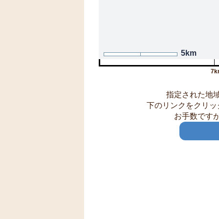
5km
7k
指定された地
下のリンクをクリッ
お手数です