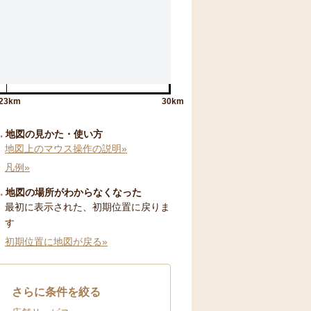
23km
30km
地図の見かた・使い方
地図上のマウス操作の説明»
凡例»
地図の場所がわからなくなった
最初に表示された、初期位置に戻りま
す
初期位置に地図が戻る»
さらに条件を絞る