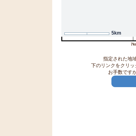
5km
7k
指定された地
下のリンクをクリッ
お手数です