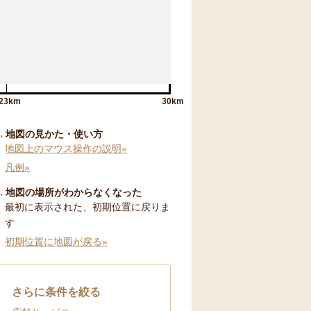
23km
30km
地図の見かた・使い方
地図上のマウス操作の説明»
凡例»
地図の場所がわからなくなった
最初に表示された、初期位置に戻りま
す
初期位置に地図が戻る»
さらに条件を絞る