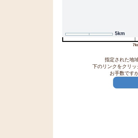
5km
7k
指定された地
下のリンクをクリッ
お手数です