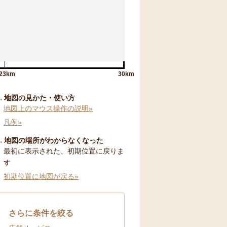
23km
30km
地図の見かた・使い方
地図上のマウス操作の説明»
凡例»
地図の場所がわからなくなった
最初に表示された、初期位置に戻りま
す
初期位置に地図が戻る»
さらに条件を絞る