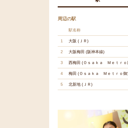
周辺の駅
駅名称
1
大阪
(ＪＲ)
2
大阪梅田
(阪神本線)
3
西梅田
(Ｏｓａｋａ Ｍｅｔｒｏ
4
梅田
(Ｏｓａｋａ Ｍｅｔｒｏ御
5
北新地
(ＪＲ)