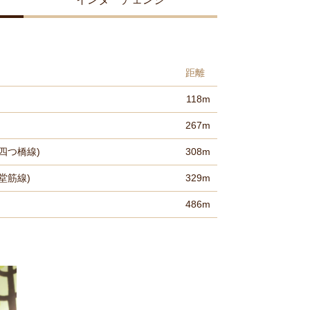
距離
118m
267m
四つ橋線)
308m
堂筋線)
329m
486m