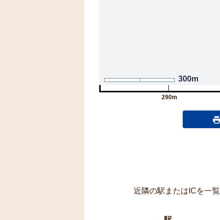
300m
290m
近隣の駅またはICを一
駅