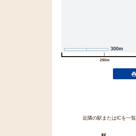
300m
290m
近隣の駅またはICを一
駅