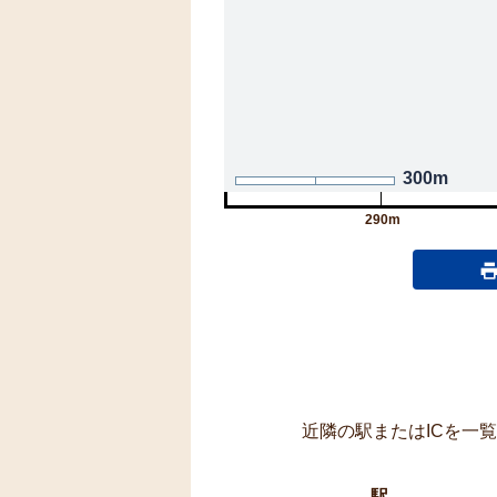
300m
290m
近隣の駅またはICを一
駅