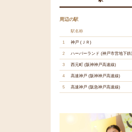
周辺の駅
駅名称
1
神戸
(ＪＲ)
2
ハーバーランド
(神戸市営地下鉄
3
西元町
(阪神神戸高速線)
4
高速神戸
(阪神神戸高速線)
5
高速神戸
(阪急神戸高速線)