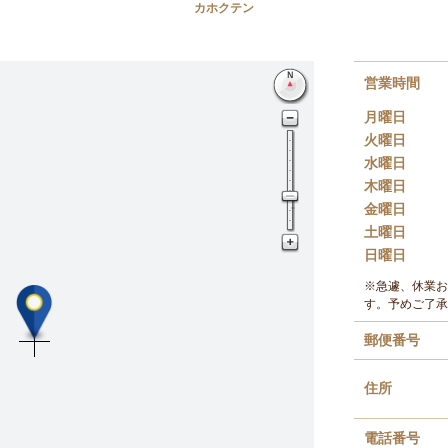
カホクテン
営業時間
月曜日
火曜日
水曜日
木曜日
金曜日
土曜日
日曜日
※急遽、休業お
す。予めご了承
郵便番号
住所
電話番号