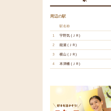
周辺の駅
駅名称
1
宇野気
(ＪＲ)
2
能瀬
(ＪＲ)
3
横山
(ＪＲ)
4
本津幡
(ＪＲ)