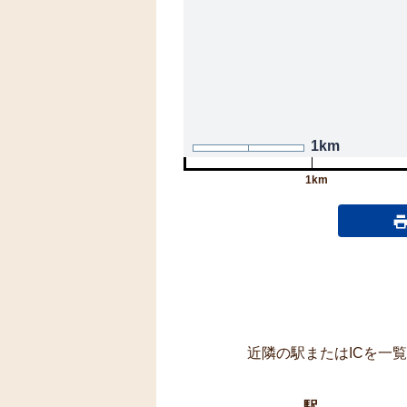
1km
1km
近隣の駅またはICを一
駅