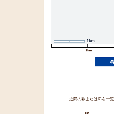
1km
1km
近隣の駅またはICを一
駅