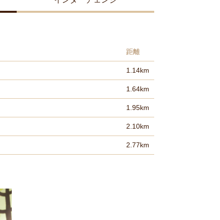
距離
1.14km
1.64km
1.95km
2.10km
2.77km