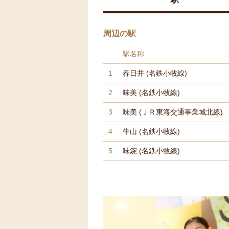
周辺の駅
駅名称
1
春日井
(名鉄小牧線)
2
味美
(名鉄小牧線)
3
味美
(ＪＲ東海交通事業城北線)
4
牛山
(名鉄小牧線)
5
味鋺
(名鉄小牧線)