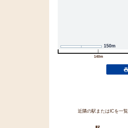
150m
140m
近隣の駅またはICを一
駅