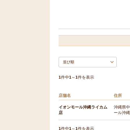
1
件中
1
～
1
件を表示
店舗名
住所
イオンモール沖縄ライカム
沖縄県中
店
ール沖縄
1
件中
1
～
1
件を表示