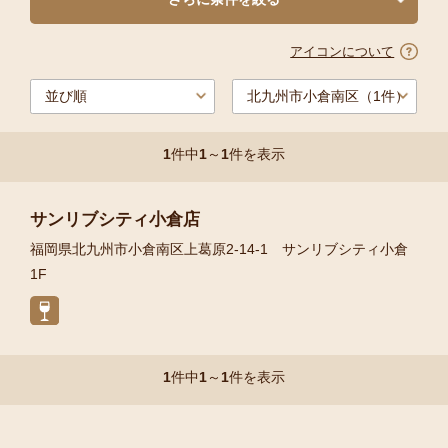
アイコンについて
1
件中
1
～
1
件を表示
サンリブシティ小倉店
福岡県北九州市小倉南区上葛原2-14-1 サンリブシティ小倉
1F
1
件中
1
～
1
件を表示