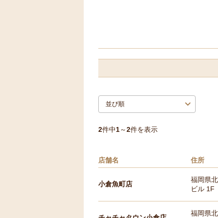
2
件中
1
～
2
件を表示
店舗名
住所
福岡県北
小倉魚町店
ビル 1F
福岡県北
チャチャタウン小倉店