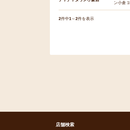
ン小倉 1
2
件中
1
～
2
件を表示
店舗検索