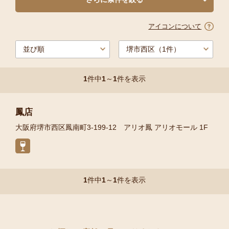
アイコンについて
1
件中
1
～
1
件を表示
鳳店
大阪府堺市西区鳳南町3-199-12 アリオ鳳 アリオモール 1F
1
件中
1
～
1
件を表示