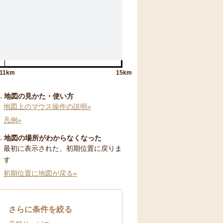
11km
15km
地図の見かた・使い方
地図上のマウス操作の説明»
凡例»
地図の場所がわからなくなった
最初に表示された、初期位置に戻りま
す
初期位置に地図が戻る»
さらに条件を絞る