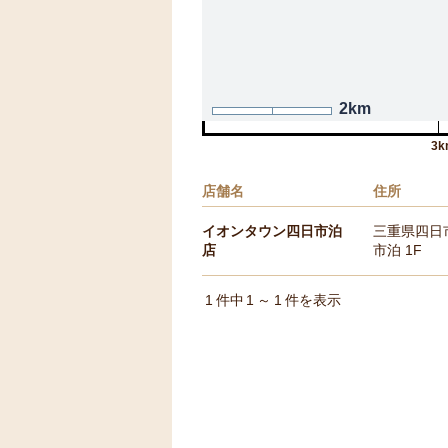
2km
3k
店舗名
住所
イオンタウン四日市泊
三重県四日
店
市泊 1F
1
件中
1
～
1
件を表示