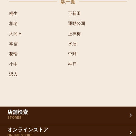
駅一覧
桐生
下新田
相老
運動公園
大間々
上神梅
本宿
水沼
花輪
中野
小中
神戸
沢入
店舗検索
STORES
オンラインストア
ONLINE STORE