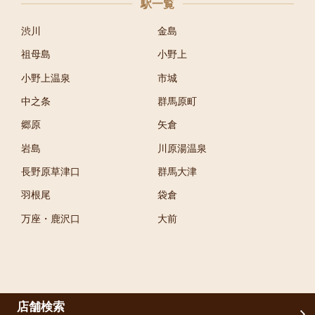
駅一覧
渋川
金島
祖母島
小野上
小野上温泉
市城
中之条
群馬原町
郷原
矢倉
岩島
川原湯温泉
長野原草津口
群馬大津
羽根尾
袋倉
万座・鹿沢口
大前
店舗検索