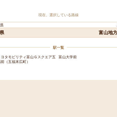
現在、選択している路線
府県
県
富山地
駅一覧
トヨタモビリティ富山Ｇスクエア五
富山大学前
福前（五福末広町）