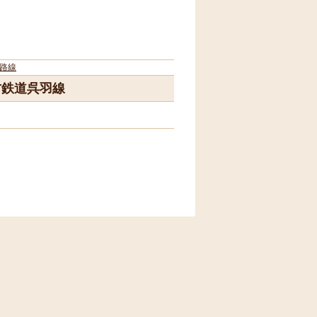
路線
方鉄道呉羽線