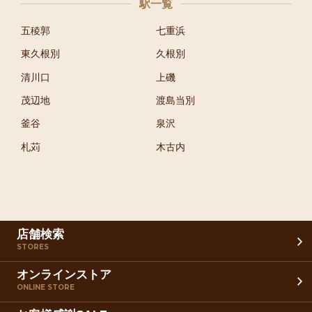
駅一覧
五稜郭
七重浜
東久根別
久根別
清川口
上磯
茂辺地
渡島当別
釜谷
泉沢
札苅
木古内
店舗検索
STORES
オンラインストア
ONLINE STORE