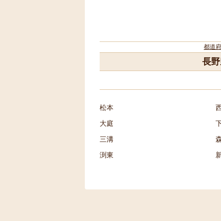
都道
長野
松本
大庭
三溝
渕東