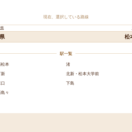
現在、選択している路線
府県
県
松
駅一覧
西松本
渚
下新
北新・松本大学前
森口
下島
新島々