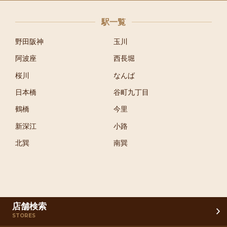
駅一覧
野田阪神
玉川
阿波座
西長堀
桜川
なんば
日本橋
谷町九丁目
鶴橋
今里
新深江
小路
北巽
南巽
店舗検索
STORES