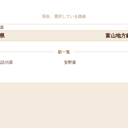
現在、選択している路線
府県
県
富山地方
駅一覧
諏訪川原
安野屋