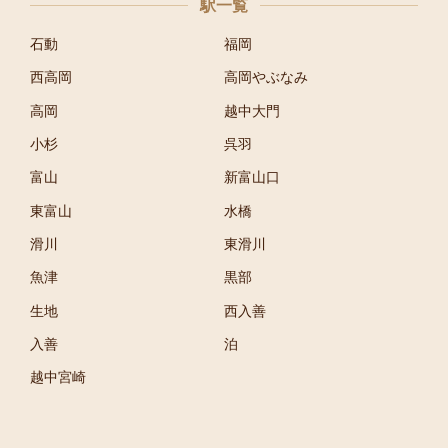
駅一覧
石動
福岡
西高岡
高岡やぶなみ
高岡
越中大門
小杉
呉羽
富山
新富山口
東富山
水橋
滑川
東滑川
魚津
黒部
生地
西入善
入善
泊
越中宮崎