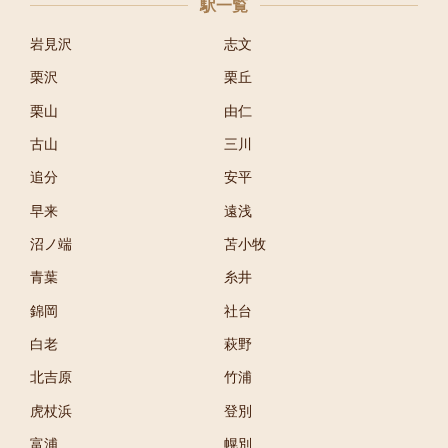
駅一覧
岩見沢
志文
栗沢
栗丘
栗山
由仁
古山
三川
追分
安平
早来
遠浅
沼ノ端
苫小牧
青葉
糸井
錦岡
社台
白老
萩野
北吉原
竹浦
虎杖浜
登別
富浦
幌別