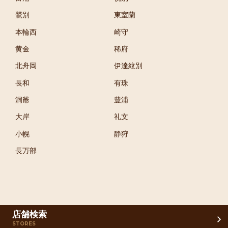
鷲別
東室蘭
本輪西
崎守
黄金
稀府
北舟岡
伊達紋別
長和
有珠
洞爺
豊浦
大岸
礼文
小幌
静狩
長万部
店舗検索
STORES