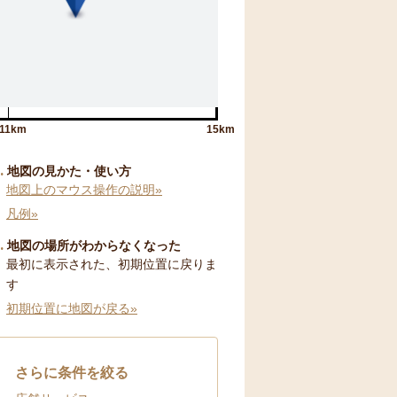
11km
15km
地図の見かた・使い方
地図上のマウス操作の説明»
凡例»
地図の場所がわからなくなった
最初に表示された、初期位置に戻りま
す
初期位置に地図が戻る»
さらに条件を絞る