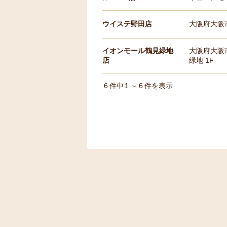
ウイステ野田店
大阪府大阪市
イオンモール鶴見緑地
大阪府大阪市
店
緑地 1F
6
件中
1
～
6
件を表示