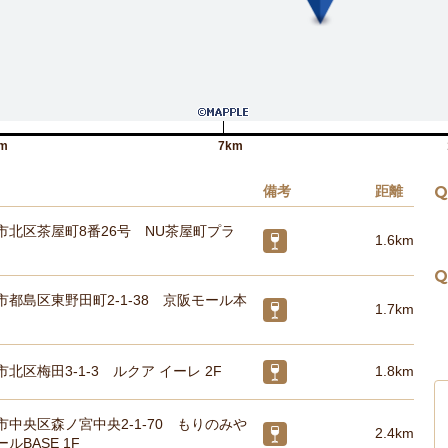
m
7km
備考
距離
Q
市北区茶屋町8番26号 NU茶屋町プラ
1.6km
Q
都島区東野田町2-1-38 京阪モール本
1.7km
北区梅田3-1-3 ルクア イーレ 2F
1.8km
中央区森ノ宮中央2-1-70 もりのみや
2.4km
ルBASE 1F