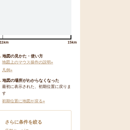
11km
15km
地図の見かた・使い方
地図上のマウス操作の説明»
凡例»
地図の場所がわからなくなった
最初に表示された、初期位置に戻りま
す
初期位置に地図が戻る»
さらに条件を絞る