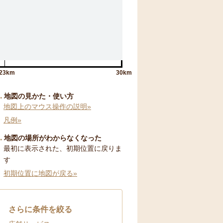
23km
30km
地図の見かた・使い方
地図上のマウス操作の説明»
凡例»
地図の場所がわからなくなった
最初に表示された、初期位置に戻りま
す
初期位置に地図が戻る»
さらに条件を絞る