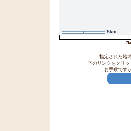
5km
7k
指定された地
下のリンクをクリッ
お手数です