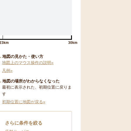
23km
30km
地図の見かた・使い方
地図上のマウス操作の説明»
凡例»
地図の場所がわからなくなった
最初に表示された、初期位置に戻りま
す
初期位置に地図が戻る»
さらに条件を絞る