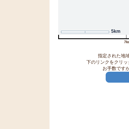
5km
7k
指定された地
下のリンクをクリッ
お手数です